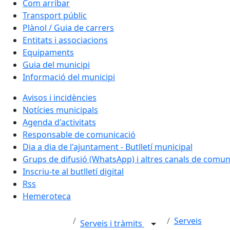
Com arribar
Transport públic
Plànol / Guia de carrers
Entitats i associacions
Equipaments
Guia del municipi
Informació del municipi
Avisos i incidències
Notícies municipals
Agenda d'activitats
Responsable de comunicació
Dia a dia de l'ajuntament - Butlletí municipal
Grups de difusió (WhatsApp) i altres canals de comun
Inscriu-te al butlletí digital
Rss
Hemeroteca
Serveis
Serveis i tràmits