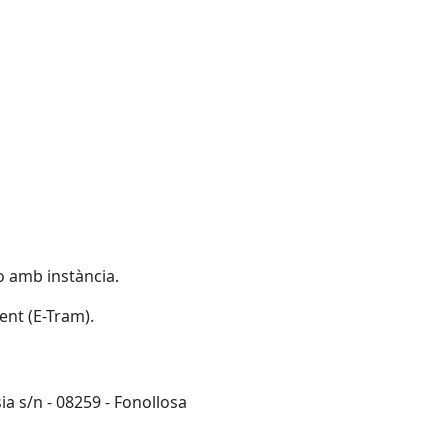
ho amb instància.
ent (E-Tram).
ia s/n - 08259 - Fonollosa