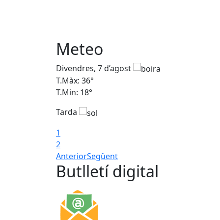
Meteo
Divendres, 7 d’agost
T.Màx: 36°
T.Min: 18°
Tarda
1
2
Anterior
Següent
Butlletí digital