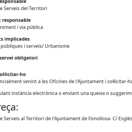
responsable
e Serveis del Territori
t responsable
iment i via pública
ts implicades
públiques i serveis/ Urbanisme
servei obligatori
l·licitar-ho
ncialment venint a les Oficines de l'Ajuntament i sol·licitar-
lant instància electrònica o enviant una queixa o suggerim
eça:
e Serveis al Territori de l'Ajuntament de Fonollosa- C/ Esglés
cebook
X