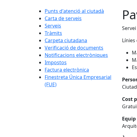
Pa
Punts d'atenció al ciutadà
Carta de serveis
Serveis
Servei
Tràmits
Carpeta ciutadana
Línies 
Verificació de documents
M
Notificacions electròniques
Ma
Impostos
Es
Factura electrònica
Finestreta Única Empresarial
Perso
(FUE)
Ciutad
Cost p
Gratuï
Equip 
Arquit