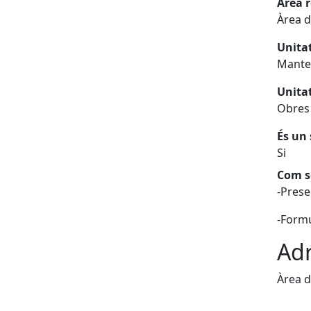
Àrea 
Àrea d
Unita
Manten
Unita
Obres 
És un 
Si
Com so
-Prese
-Formu
Adr
Àrea d
Fa