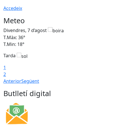
Accedeix
Meteo
Divendres, 7 d’agost
D
T.Màx: 36°
T
T.Min: 18°
T
Tarda
T
1
2
Anterior
Següent
Butlletí digital