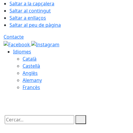
Saltar a la capçalera
Saltar al contingut
Saltar a enllaços
Saltar al peu de pàgina
Contacte
Idiomes
Català
Castellà
Anglès
Alemany
Francès
06.08.2026 | 22:19
Cercar: