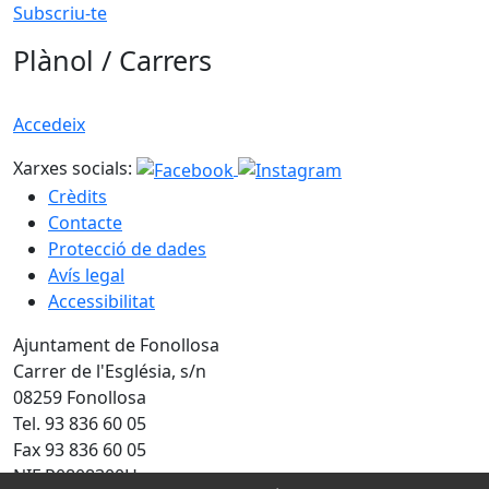
Subscriu-te
Plànol / Carrers
Accedeix
Xarxes socials:
Crèdits
Contacte
Protecció de dades
Avís legal
Accessibilitat
Ajuntament de Fonollosa
Carrer de l'Església, s/n
08259 Fonollosa
Tel. 93 836 60 05
Fax 93 836 60 05
NIF P0808300H