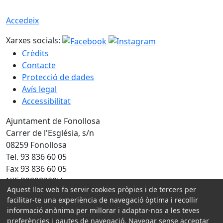
Accedeix
Xarxes socials:
Crèdits
Contacte
Protecció de dades
Avís legal
Accessibilitat
Ajuntament de Fonollosa
Carrer de l'Església, s/n
08259 Fonollosa
Tel. 93 836 60 05
Fax 93 836 60 05
NIF P0808300H
Aquest lloc web fa servir cookies pròpies i de tercers per
facilitar-te una experiència de navegació òptima i recollir
Amb la col·laboració de:
informació anònima per millorar i adaptar-nos a les teves
preferències i pautes de navegació. Navegar sense acceptar