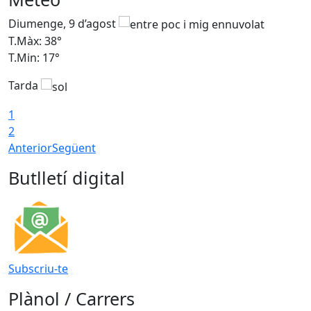
Diumenge, 9 d’agost
D
T.Màx: 38°
T
T.Min: 17°
T
Tarda
T
1
2
Anterior
Següent
Butlletí digital
Subscriu-te
Plànol / Carrers