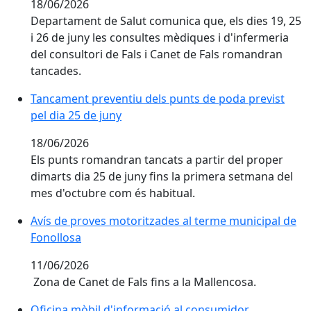
18/06/2026
Departament de Salut comunica que, els dies 19, 25
i 26 de juny les consultes mèdiques i d'infermeria
del consultori de Fals i Canet de Fals romandran
tancades.
Tancament preventiu dels punts de poda previst
pel dia 25 de juny
18/06/2026
Els punts romandran tancats a partir del proper
dimarts dia 25 de juny fins la primera setmana del
mes d'octubre com és habitual.
Avís de proves motoritzades al terme municipal de F
Avís de proves motoritzades al terme municipal de
Fonollosa
11/06/2026
Zona de Canet de Fals fins a la Mallencosa.
Oficina mòbil d'informació al consumidor