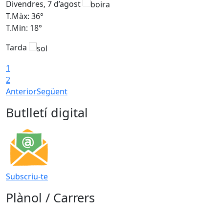
Divendres, 7 d’agost
D
T.Màx: 36°
T
T.Min: 18°
T
Tarda
T
1
2
Anterior
Següent
Butlletí digital
Subscriu-te
Plànol / Carrers