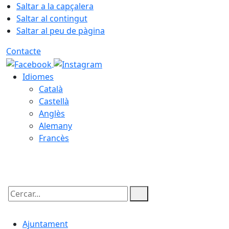
Saltar a la capçalera
Saltar al contingut
Saltar al peu de pàgina
Contacte
Idiomes
Català
Castellà
Anglès
Alemany
Francès
06.08.2026 | 16:59
Cercar:
Ajuntament