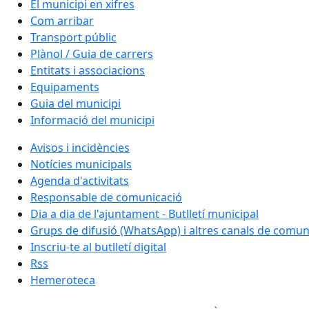
El municipi en xifres
Com arribar
Transport públic
Plànol / Guia de carrers
Entitats i associacions
Equipaments
Guia del municipi
Informació del municipi
Avisos i incidències
Notícies municipals
Agenda d'activitats
Responsable de comunicació
Dia a dia de l'ajuntament - Butlletí municipal
Grups de difusió (WhatsApp) i altres canals de comun
Inscriu-te al butlletí digital
Rss
Hemeroteca