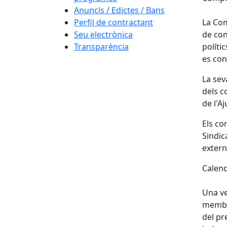
Anuncis / Edictes / Bans
Perfil de contractant
La Com
Seu electrònica
de con
Transparència
políti
es con
La sev
dels c
de l'A
Els co
Sindic
extern
Calend
Una ve
membre
del pr