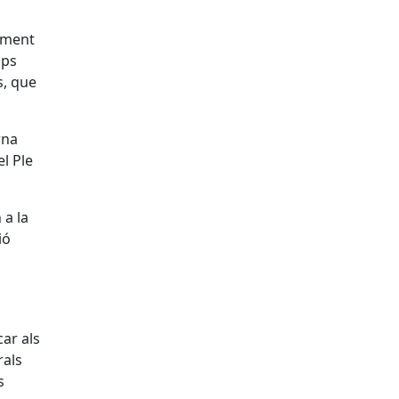
tament
ups
s, que
rna
l Ple
 a la
ió
car als
rals
s