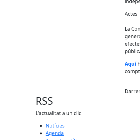
indepe
Actes
La Com
genera
efecte
públic
Aquí
h
compt
Fa
Darrer
RSS
L'actualitat a un clic
Notícies
Agenda