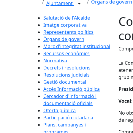
Òrgans de govern
Ajuntament
Co
Salutació de l'Alcalde
Imatge corporativa
co
Representants polítics
Òrgans de govern
Marc d'integritat institucional
Compo
Recursos econòmics
Normativa
La Com
Decrets i resolucions
atenen
Resolucions judicials
grup m
Gestió documental
Accés Informació pública
Presi
Cercador d'informació i
Vocal
documentació oficials
Oferta pública
No obs
Participació ciutadana
de reg
Plans, campanyes i
programes
Compe