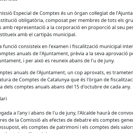
issió Especial de Comptes és un òrgan col·legiat de l'Ajun
stitució obligatòria, composat per membres de tots els gr
cs amb representació a la corporació en proporció al seu pe
stitueix amb el cartipàs municipal.
a funció consisteix en l'examen i fiscalització municipal inte
omptes anuals de l'Ajuntament, prèvia a la seva aprovació pe
juntament, i per això es reuneix abans de l'u de juny.
mptes anuals de l'Ajuntament, un cop aprovats, es trameten
atura de Comptes de Catalunya que és l'òrgan de fiscalitzac
a dels comptes anuals abans del 15 d'octubre de cada any.
ari
gada a l'any i abans de l'u de juny, l'Alcalde haurà de convo
s de la Comissió als efectes de debatre els comptes gene
essupost, els comptes de patrimoni i els comptes dels valor