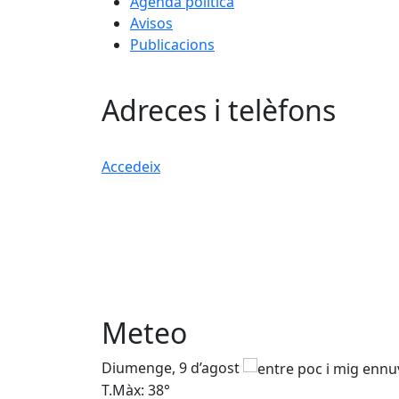
Agenda política
Avisos
Publicacions
Adreces i telèfons
Accedeix
Meteo
Diumenge, 9 d’agost
T.Màx: 38°