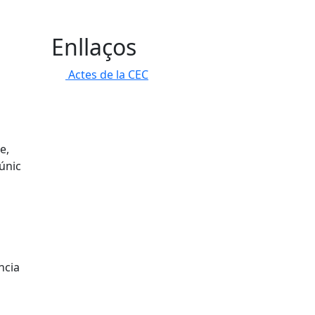
Enllaços
Actes de la CEC
e,
únic
ncia