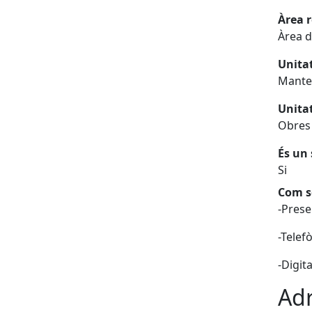
Àrea 
Àrea d
Unita
Manten
Unita
Obres 
És un 
Si
Com so
-Prese
-Telef
-Digit
Adr