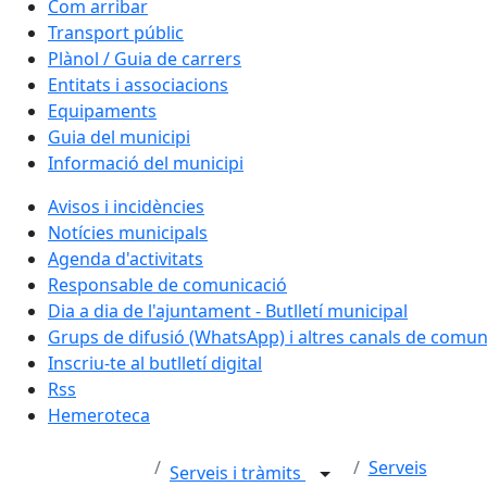
Com arribar
Transport públic
Plànol / Guia de carrers
Entitats i associacions
Equipaments
Guia del municipi
Informació del municipi
Avisos i incidències
Notícies municipals
Agenda d'activitats
Responsable de comunicació
Dia a dia de l'ajuntament - Butlletí municipal
Grups de difusió (WhatsApp) i altres canals de comun
Inscriu-te al butlletí digital
Rss
Hemeroteca
Serveis
Serveis i tràmits