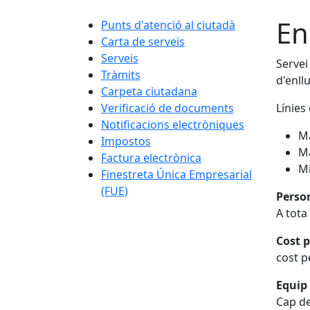
En
Punts d'atenció al ciutadà
Carta de serveis
Serveis
Servei
Tràmits
d'enll
Carpeta ciutadana
Verificació de documents
Línies 
Notificacions electròniques
M
Impostos
Ma
Factura electrònica
Mi
Finestreta Única Empresarial
(FUE)
Perso
A tota
Cost p
cost pe
Equip 
Cap de