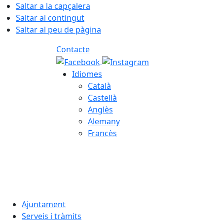
Saltar a la capçalera
Saltar al contingut
Saltar al peu de pàgina
Contacte
Idiomes
Català
Castellà
Anglès
Alemany
Francès
07.08.2026 | 03:40
Ajuntament
Serveis i tràmits