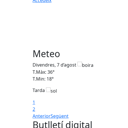
Accedeix
Meteo
Divendres, 7 d’agost
T.Màx: 36°
T.Min: 18°
Tarda
1
2
Anterior
Següent
Butlletí digital