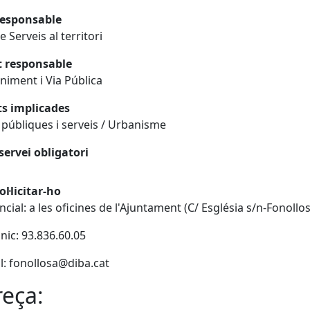
responsable
e Serveis al territori
t responsable
iment i Via Pública
ts implicades
públiques i serveis / Urbanisme
servei obligatori
l·licitar-ho
ncial: a les oficines de l'Ajuntament (C/ Església s/n-Fonollo
ònic: 93.836.60.05
al: fonollosa@diba.cat
eça: