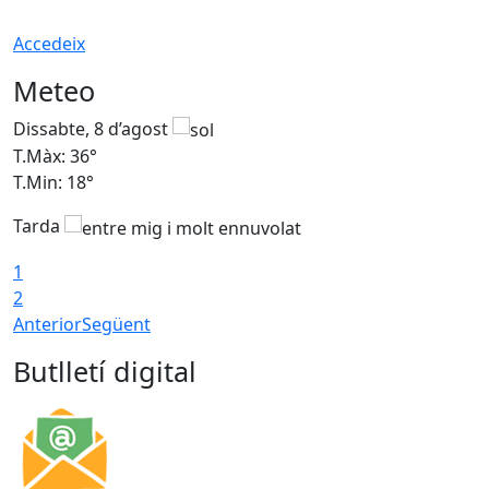
Accedeix
Meteo
Dissabte, 8 d’agost
D
T.Màx: 36°
T
T.Min: 18°
T
Tarda
1
2
Anterior
Següent
Butlletí digital