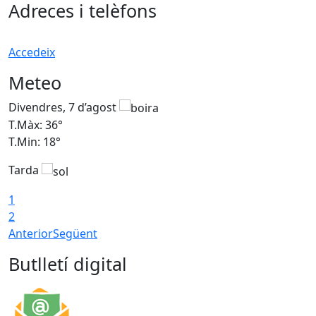
Adreces i telèfons
Accedeix
Meteo
Divendres, 7 d’agost
D
T.Màx: 36°
T
T.Min: 18°
T
Tarda
T
1
2
Anterior
Següent
Butlletí digital