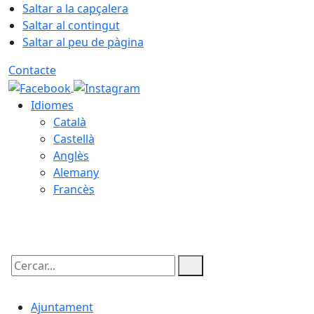
Saltar a la capçalera
Saltar al contingut
Saltar al peu de pàgina
Contacte
Idiomes
Català
Castellà
Anglès
Alemany
Francès
07.08.2026 | 04:13
Cercar:
Ajuntament