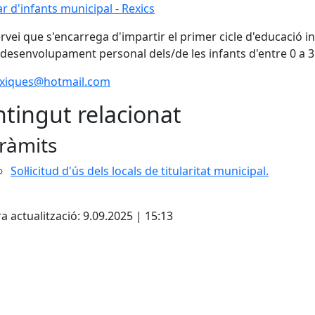
ar d'infants municipal - Rexics
ar d'infants municipal - Rexics
rvei que s'encarrega d'impartir el primer cicle d'educació i
 desenvolupament personal dels/de les infants d'entre 0 a 3
exiques@hotmail.com
tingut relacionat
ràmits
Sol·licitud d'ús dels locals de titularitat municipal.
cebook
X
a actualització: 9.09.2025 | 15:13