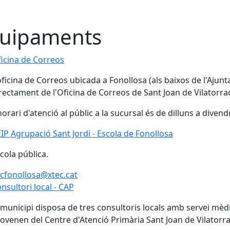
uipaments
icina de Correos
oficina de Correos ubicada a Fonollosa (als baixos de l'Aju
rectament de l'Oficina de Correos de Sant Joan de Vilatorra
horari d'atenció al públic a la sucursal és de dilluns a divend
IP Agrupació Sant Jordi - Escola de Fonollosa
IP Agrupació Sant Jordi - Escola de Fonollosa
cola pública.
cfonollosa@xtec.cat
nsultori local - CAP
 municipi disposa de tres consultoris locals amb servei mèd
ovenen del Centre d'Atenció Primària Sant Joan de Vilatorr