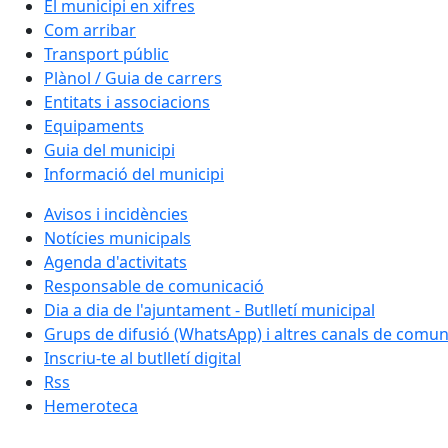
El municipi en xifres
Com arribar
Transport públic
Plànol / Guia de carrers
Entitats i associacions
Equipaments
Guia del municipi
Informació del municipi
Avisos i incidències
Notícies municipals
Agenda d'activitats
Responsable de comunicació
Dia a dia de l'ajuntament - Butlletí municipal
Grups de difusió (WhatsApp) i altres canals de comun
Inscriu-te al butlletí digital
Rss
Hemeroteca