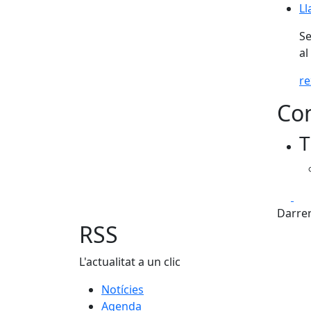
Ll
Ll
Se
al
r
Con
T
Fa
Darrer
RSS
L'actualitat a un clic
Notícies
Agenda