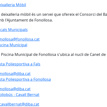
ixalleria Mòbil
 deixalleria mòbil és un servei que ofereix el Consorci del 
b l'Ajuntament de Fonollosa.
cals Municipals
cals Municipals
nollosa@fonollosa.cat
scina Municipal
scina Municipal
 Piscina Municipal de Fonollosa s'ubica al nucli de Canet de Fa
sta Poliesportiva a Fals
nollosa@diba.cat
sta Poliesportiva a Fonollosa
nollosa@diba.cat
bliobús - Cavall Bernat
bliobús - Cavall Bernat
cavallbernat@diba.cat