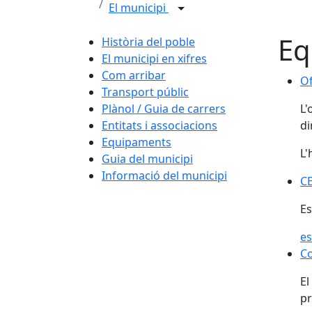
El municipi
Eq
Història del poble
El municipi en xifres
Com arribar
Of
Transport públic
Plànol / Guia de carrers
L'
Entitats i associacions
di
Equipaments
L'
Guia del municipi
Informació del municipi
CE
CE
Es
es
Co
El
pr