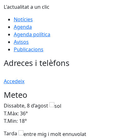
L'actualitat a un clic
Notícies
Agenda
Agenda política
Avisos
Publicacions
Adreces i telèfons
Accedeix
Meteo
Dissabte, 8 d’agost
D
T.Màx: 36°
T
T.Min: 18°
T
Tarda