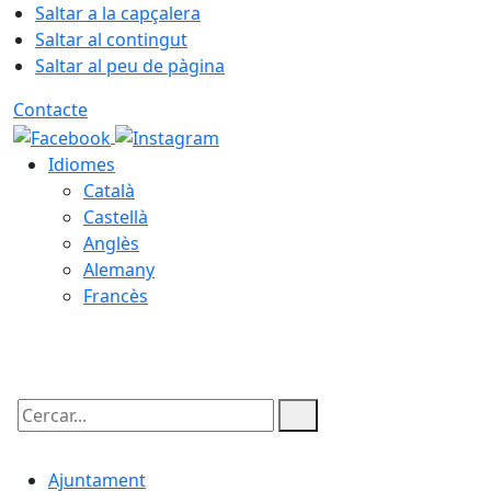
Saltar a la capçalera
Saltar al contingut
Saltar al peu de pàgina
Contacte
Idiomes
Català
Castellà
Anglès
Alemany
Francès
08.08.2026 | 03:04
Cercar:
Ajuntament