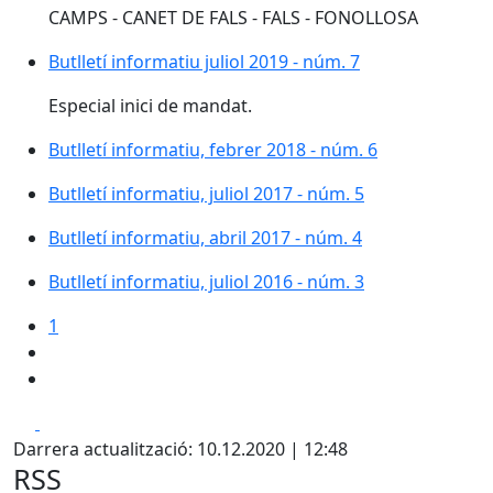
CAMPS - CANET DE FALS - FALS - FONOLLOSA
Butlletí informatiu juliol 2019 - núm. 7
Butlletí informatiu juliol 2019 - núm. 7
Especial inici de mandat.
Butlletí informatiu, febrer 2018 - núm. 6
Butlletí informatiu, juliol 2017 - núm. 5
Butlletí informatiu, abril 2017 - núm. 4
Butlletí informatiu, juliol 2016 - núm. 3
1
Facebook
X
Darrera actualització: 10.12.2020 | 12:48
RSS