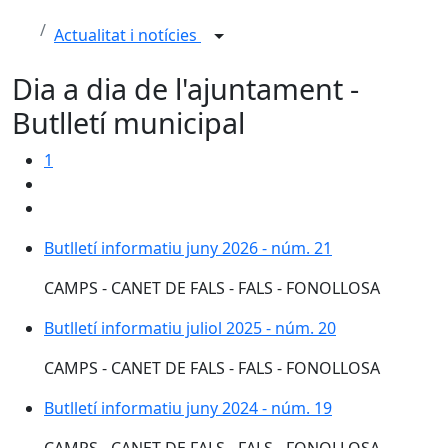
Actualitat i notícies
Dia a dia de l'ajuntament -
Butlletí municipal
1
Butlletí informatiu juny 2026 - núm. 21
Butlletí informatiu juny 2026 - núm. 21
CAMPS - CANET DE FALS - FALS - FONOLLOSA
Butlletí informatiu juliol 2025 - núm. 20
Butlletí informatiu juliol 2025 - núm. 20
CAMPS - CANET DE FALS - FALS - FONOLLOSA
Butlletí informatiu juny 2024 - núm. 19
Butlletí informatiu juny 2024 - núm. 19
CAMPS - CANET DE FALS - FALS - FONOLLOSA