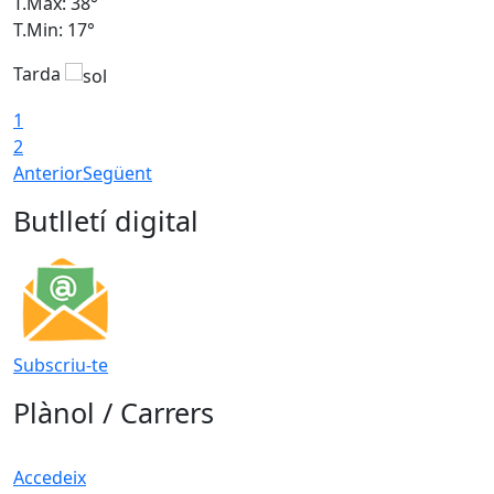
T.Màx: 38°
T
T.Min: 17°
T
Tarda
T
1
2
Anterior
Següent
Butlletí digital
Subscriu-te
Plànol / Carrers
Accedeix