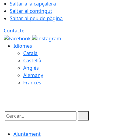
Saltar a la capçalera
Saltar al contingut
Saltar al peu de pàgina
Contacte
Idiomes
Català
Castellà
Anglès
Alemany
Francès
08.08.2026 | 02:25
Cercar:
Ajuntament