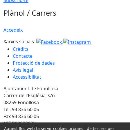
Subscriu-te
Plànol / Carrers
Accedeix
Xarxes socials:
Crèdits
Contacte
Protecció de dades
Avís legal
Accessibilitat
Ajuntament de Fonollosa
Carrer de l'Església, s/n
08259 Fonollosa
Tel. 93 836 60 05
Fax 93 836 60 05
NIF P0808300H
Aquest lloc web fa servir cookies pròpies i de tercers per