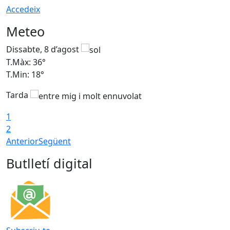
Accedeix
Meteo
Dissabte, 8 d’agost
D
T.Màx: 36°
T
T.Min: 18°
T
Tarda
1
2
Anterior
Següent
Butlletí digital