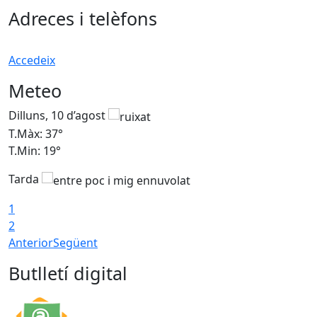
Adreces i telèfons
Accedeix
Meteo
Dilluns, 10 d’agost
D
T.Màx: 37°
T
T.Min: 19°
T
Tarda
T
1
2
Anterior
Següent
Butlletí digital