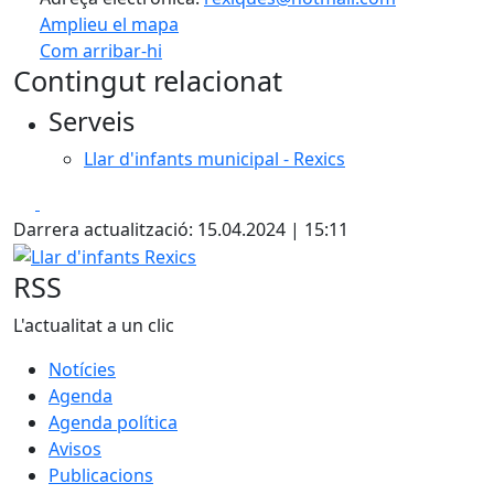
Amplieu el mapa
Com arribar-hi
Leaflet
| ©
OpenStreetMap
contributors
Contingut relacionat
+
Serveis
−
Llar d'infants municipal - Rexics
Facebook
X
Darrera actualització: 15.04.2024 | 15:11
Llar d'infants Rexics
RSS
L'actualitat a un clic
Notícies
Agenda
Agenda política
Avisos
Publicacions