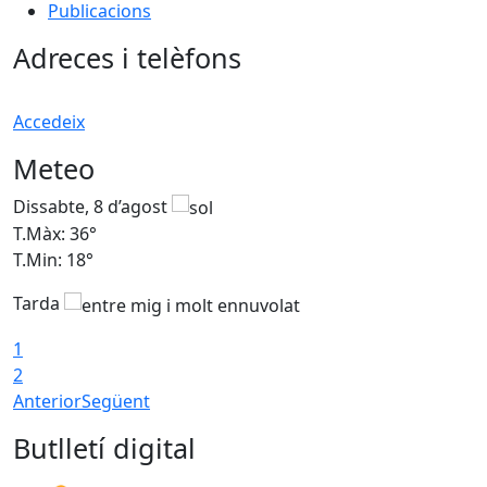
Publicacions
Adreces i telèfons
Accedeix
Meteo
Dissabte, 8 d’agost
D
T.Màx: 36°
T
T.Min: 18°
T
Tarda
1
2
Anterior
Següent
Butlletí digital