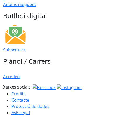
Anterior
Següent
Butlletí digital
Subscriu-te
Plànol / Carrers
Accedeix
Xarxes socials:
Crèdits
Contacte
Protecció de dades
Avís legal