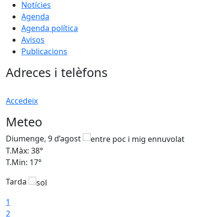
Notícies
Agenda
Agenda política
Avisos
Publicacions
Adreces i telèfons
Accedeix
Meteo
Diumenge, 9 d’agost
D
T.Màx: 38°
T
T.Min: 17°
T
Tarda
T
1
2