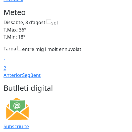
Meteo
Dissabte, 8 d’agost
D
T.Màx: 36°
T
T.Min: 18°
T
Tarda
1
2
Anterior
Següent
Butlletí digital
Subscriu-te