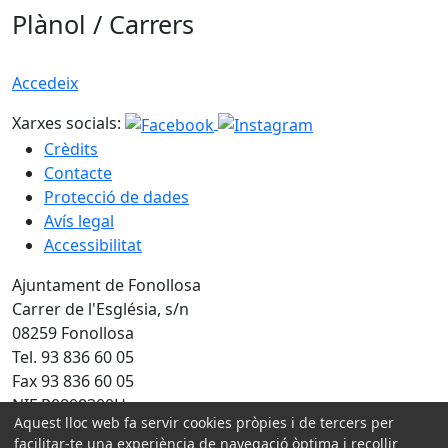
Plànol / Carrers
Accedeix
Xarxes socials:
Crèdits
Contacte
Protecció de dades
Avís legal
Accessibilitat
Ajuntament de Fonollosa
Carrer de l'Església, s/n
08259 Fonollosa
Tel. 93 836 60 05
Fax 93 836 60 05
NIF P0808300H
Aquest lloc web fa servir cookies pròpies i de tercers per
facilitar-te una experiència de navegació òptima i recollir
Amb la col·laboració de: