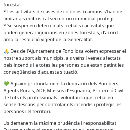
forestal.
* Les activitats de cases de colònies i campus s'han de
limitar als edificis i al seu entorn immediat protegit.
* Se suspenen determinats treballs i activitats que
poden generar ignicions en zones forestals, d'acord
amb la resolució vigent de la Generalitat.
🙏 Des de l'Ajuntament de Fonollosa volem expressar el
nostre suport als municipis, als veïns i veïnes afectats
pels incendis i a totes les persones que estan patint les
conseqüències d'aquesta situació.
💚 Agraïm profundament la dedicació dels Bombers,
Agents Rurals, ADF, Mossos d'Esquadra, Protecció Civil i
de tots els professionals i voluntaris que treballen
sense descans per controlar els incendis i protegir les
persones i el territori.
Us demanem la màxima prudència i responsabilitat.
Evitem qualsevol conducta que pugui provocar un