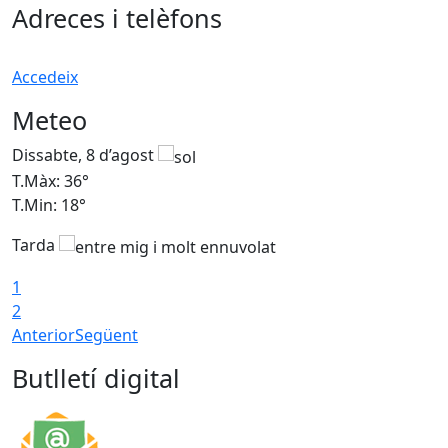
Adreces i telèfons
Accedeix
Meteo
Dissabte, 8 d’agost
D
T.Màx: 36°
T
T.Min: 18°
T
Tarda
1
2
Anterior
Següent
Butlletí digital