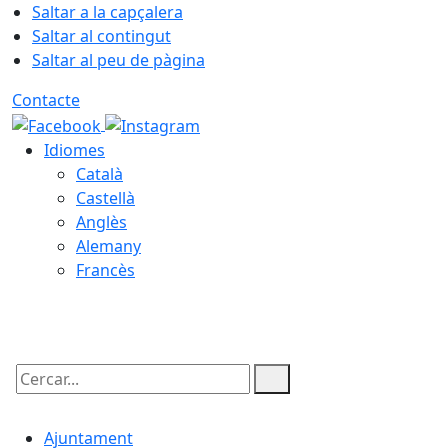
Saltar a la capçalera
Saltar al contingut
Saltar al peu de pàgina
Contacte
Idiomes
Català
Castellà
Anglès
Alemany
Francès
07.08.2026 | 16:34
Cercar:
Ajuntament