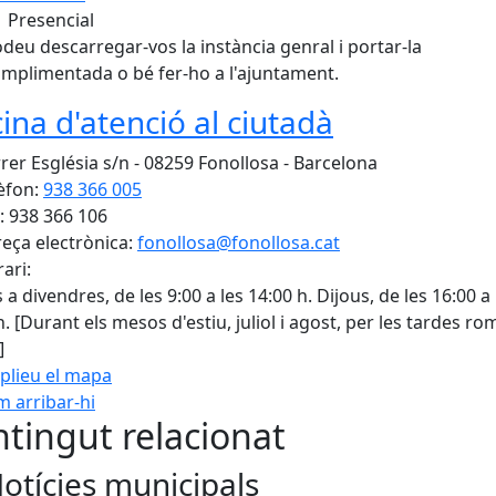
Presencial
deu descarregar-vos la instància genral i portar-la
mplimentada o bé fer-ho a l'ajuntament.
cina d'atenció al ciutadà
rer Església s/n - 08259 Fonollosa - Barcelona
èfon:
938 366 005
: 938 366 106
eça electrònica:
fonollosa@fonollosa.cat
ari:
 a divendres, de les 9:00 a les 14:00 h. Dijous, de les 16:00 a 
h. [Durant els mesos d'estiu, juliol i agost, per les tardes r
]
plieu el mapa
 arribar-hi
Leaflet
| ©
OpenStreetMap
con
tingut relacionat
otícies municipals