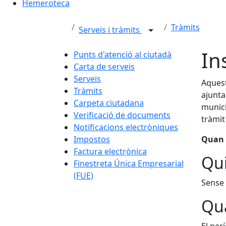
Hemeroteca
Tràmits
Serveis i tràmits
In
Punts d'atenció al ciutadà
Carta de serveis
Serveis
Aquest
Tràmits
ajunta
Carpeta ciutadana
munici
Verificació de documents
tràmit
Notificacions electròniques
Impostos
Quan e
Factura electrònica
Qui
Finestreta Única Empresarial
(FUE)
Sense 
Qua
El per