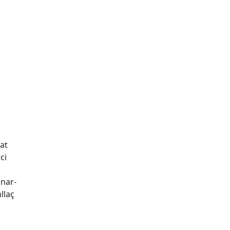
at
ci
onar-
llaç