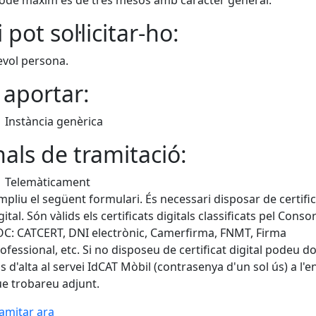
 pot sol·licitar-ho:
vol persona.
 aportar:
Instància genèrica
als de tramitació:
Telemàticament
pliu el següent formulari. És necessari disposar de certific
gital. Són vàlids els certificats digitals classificats pel Consor
C: CATCERT, DNI electrònic, Camerfirma, FNMT, Firma
ofessional, etc. Si no disposeu de certificat digital podeu d
s d'alta al servei IdCAT Mòbil (contrasenya d'un sol ús) a l'en
e trobareu adjunt.
amitar ara