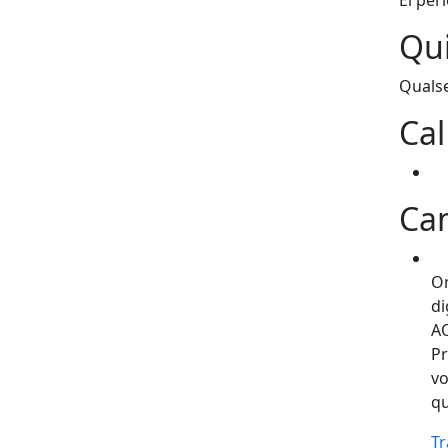
Qui
Qualse
Cal
Can
Om
di
AO
Pr
vo
qu
Tr