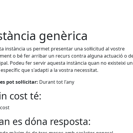
stància genèrica
a instància us permet presentar una sol·licitud al vostre
ment o bé fer arribar un recurs contra alguna actuació o de
pal. Podeu fer servir aquesta instància quan no existeixi un
 específic que s'adapti a la vostra necessitat.
s pot sol·licitar:
Durant tot l'any
n cost té:
cost
n es dóna resposta:
íode màxim és de tres mesos amb caràcter general.