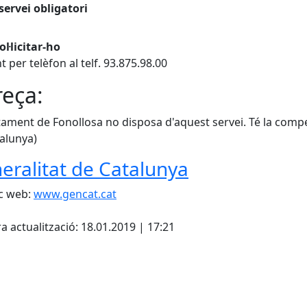
servei obligatori
l·licitar-ho
t per telèfon al telf. 93.875.98.00
eça:
tament de Fonollosa no disposa d'aquest servei. Té la comp
alunya)
eralitat de Catalunya
c web:
www.gencat.cat
cebook
X
a actualització: 18.01.2019 | 17:21