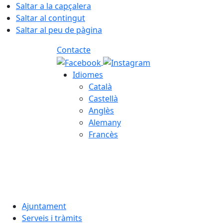
Saltar a la capçalera
Saltar al contingut
Saltar al peu de pàgina
Contacte
Idiomes
Català
Castellà
Anglès
Alemany
Francès
08.08.2026 | 08:18
Ajuntament
Serveis i tràmits