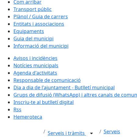
Com arribar
Transport públic
Plànol / Guia de carrers
Entitats i associacions
Equipaments
Guia del municipi
Informació del municipi
Avisos i incidències
Notícies municipals
Agenda d'activitats
Responsable de comunicació
Dia a dia de l'ajuntament - Butlletí municipal
Grups de difusió (WhatsApp) i altres canals de comun
Inscriu-te al butlletí digital
Rss
Hemeroteca
Serveis
Serveis i tràmits