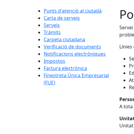
Po
Punts d'atenció al ciutadà
Carta de serveis
Serveis
Servei
Tràmits
proble
Carpeta ciutadana
Verificació de documents
Línies 
Notificacions electròniques
Se
Impostos
Pr
Factura electrònica
Ed
Finestreta Única Empresarial
At
(FUE)
Re
Perso
A tota
Unita
Unitat