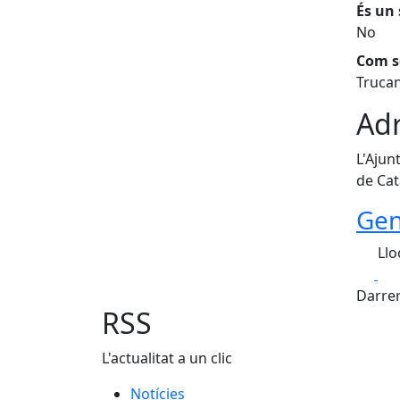
És un 
No
Com so
Trucan
Adr
L'Ajun
de Cat
Gen
Llo
Fa
Darrer
RSS
L'actualitat a un clic
Notícies