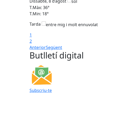
Dissabte, 8 d’agost
T.Màx: 36°
T.Min: 18°
Tarda
1
2
Anterior
Següent
Butlletí digital
Subscriu-te