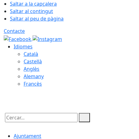
Saltar a la capçalera
Saltar al contingut
Saltar al peu de pàgina
Contacte
Idiomes
Català
Castellà
Anglès
Alemany
Francès
09.08.2026 | 02:56
Cercar:
Ajuntament