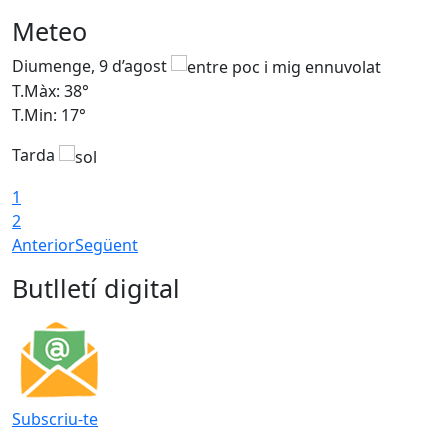
Meteo
Diumenge, 9 d’agost
D
T.Màx: 38°
T
T.Min: 17°
T
Tarda
T
1
2
Anterior
Següent
Butlletí digital
Subscriu-te