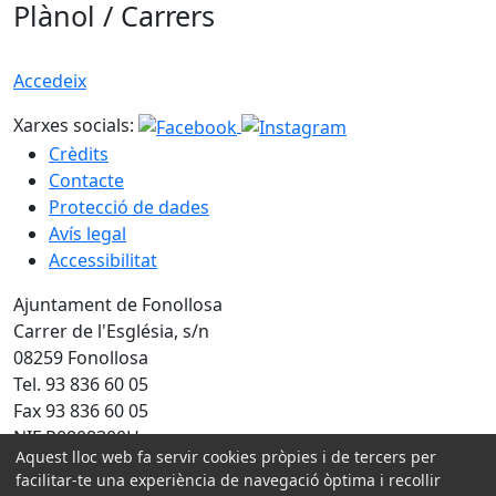
Plànol / Carrers
Accedeix
Xarxes socials:
Crèdits
Contacte
Protecció de dades
Avís legal
Accessibilitat
Ajuntament de Fonollosa
Carrer de l'Església, s/n
08259 Fonollosa
Tel. 93 836 60 05
Fax 93 836 60 05
NIF P0808300H
Aquest lloc web fa servir cookies pròpies i de tercers per
facilitar-te una experiència de navegació òptima i recollir
Amb la col·laboració de: