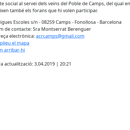
te social al servei dels veïns del Poble de Camps, del qual e
xen també els forans que hi volen participar.
igues Escoles s/n - 08259 Camps - Fonollosa - Barcelona
 de contacte: Sra Montserrat Berenguer
eça electrònica:
acrcamps@gmail.com
plieu el mapa
 arribar-hi
Leaflet
| ©
OpenStreetMap
con
cebook
X
a actualització: 3.04.2019 | 20:21