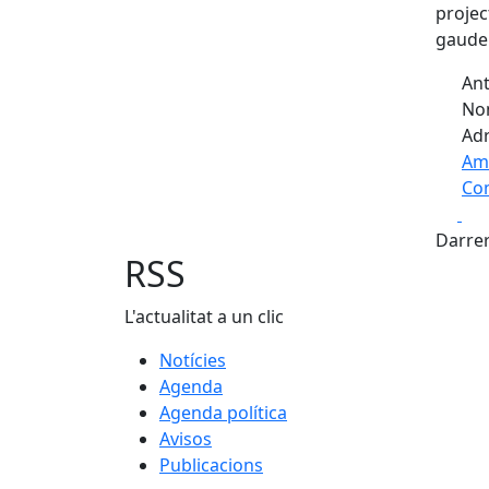
projec
gaudei
Ant
Nom
Adr
Am
Com
Fa
+
Darrer
−
RSS
L'actualitat a un clic
Notícies
Agenda
Agenda política
Avisos
Publicacions