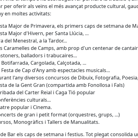
r per oferir als veïns el més avançat producte cultural, gaud
ny en moltes activitats:
sta Major de Primavera, els primers caps de setmana de Mai
sta Major d'Hivern, per Santa Llúcia, ...
ra del Menestral, a la Tardor...
s Caramelles de Camps, amb prop d'un centenar de cantair
stoners, balladors i trabucaires...
 Botifarrada, Cargolada, Calçotada, ...
 Festa de Cap d'Any amb espectacles musicals...
rant l'any diversos concursos de Dibuix, Fotografia, Poesia, 
sta de la Gent Gran (compartida amb Fonollosa i Fals)
ribada del Carter Reial i Caga Tió popular
nferències culturals...
atre popular i Cinema.
ncerts de gran i petit format (orquestres, grups, ...)
rsos, Monogràfics i Tallers de Manualitats.
 de Bar els caps de setmana i festius. Tot plegat consolida u