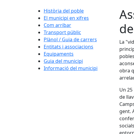
As
Història del poble
El municipi en xifres
de
Com arribar
Transport públic
Plànol / Guia de carrers
La "vi
Entitats i associacions
princi
Equipaments
pobles
Guia del municipi
aconse
Informació del municipi
obra q
arrela
Un 25 
de lla
Camps,
gent. 
confer
social
entorn