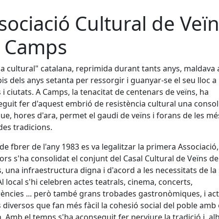
sociació Cultural de Veï
 Camps
da cultural" catalana, reprimida durant tants anys, maldava 
pis dels anys setanta per ressorgir i guanyar-se el seu lloc a
 i ciutats. A Camps, la tenacitat de centenars de veïns, ha
guit fer d'aquest embrió de resistència cultural una conso
ue, hores d'ara, permet el gaudi de veïns i forans de les mé
des tradicions.
de fbrer de l'any 1983 es va legalitzar la primera Associació,
vors s'ha consolidat el conjunt del Casal Cultural de Veïns de
 una infraestructura digna i d'acord a les necessitats de la
Al local s'hi celebren actes teatrals, cinema, concerts,
ències ... però també grans trobades gastronòmiques, i ac
s diversos que fan més fàcil la cohesió social del poble amb 
. Amb el temps s'ha aconseguit fer perviure la tradició i, al