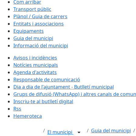
Com arribar
Transport públic
Plànol / Guia de carrers
Entitats i associacions
Equipaments
Guia del municipi
Informació del municipi
Avisos i incidències
Notícies municipals
Agenda d'activitats
Responsable de comunicació
Dia a dia de l'ajuntament - Butlletí municipal
Grups de difusió (WhatsApp) i altres canals de comun
Inscriu-te al butlletí digital
Rss
Hemeroteca
Guia del municipi
El municipi