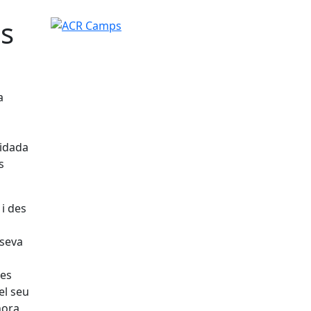
ns
ACR Camps
a
lidada
s
 i des
 seva
tes
el seu
hora,