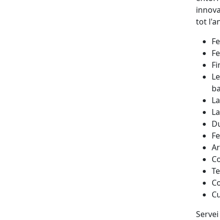
innova
tot l'a
Fe
Fe
Fi
Le
ba
La
La
Du
Fe
Ar
Co
Te
Co
Cu
Servei