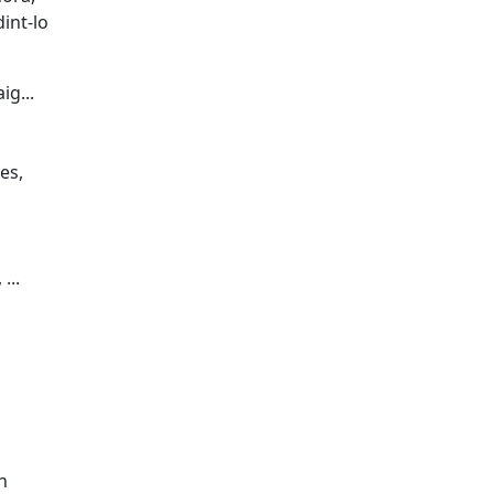
int-lo
g...
es,
...
n