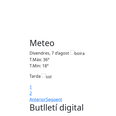
Meteo
Divendres, 7 d’agost
T.Màx: 36°
T.Min: 18°
Tarda
1
2
Anterior
Següent
Butlletí digital