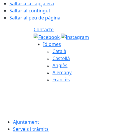
Saltar a la capçalera
Saltar al contingut
Saltar al peu de pàgina
Contacte
Idiomes
Català
Castellà
Anglès
Alemany
Francès
07.08.2026 | 03:59
Ajuntament
Serveis i tràmits