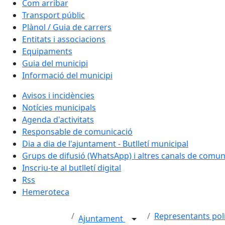
Com arribar
Transport públic
Plànol / Guia de carrers
Entitats i associacions
Equipaments
Guia del municipi
Informació del municipi
Avisos i incidències
Notícies municipals
Agenda d'activitats
Responsable de comunicació
Dia a dia de l'ajuntament - Butlletí municipal
Grups de difusió (WhatsApp) i altres canals de comun
Inscriu-te al butlletí digital
Rss
Hemeroteca
Representants polí
Ajuntament