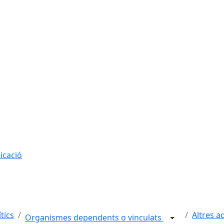
icació
tics
Altres a
Organismes dependents o vinculats