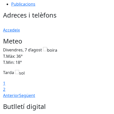
Publicacions
Adreces i telèfons
Accedeix
Meteo
Divendres, 7 d’agost
D
T.Màx: 36°
T
T.Min: 18°
T
Tarda
T
1
2
Anterior
Següent
Butlletí digital