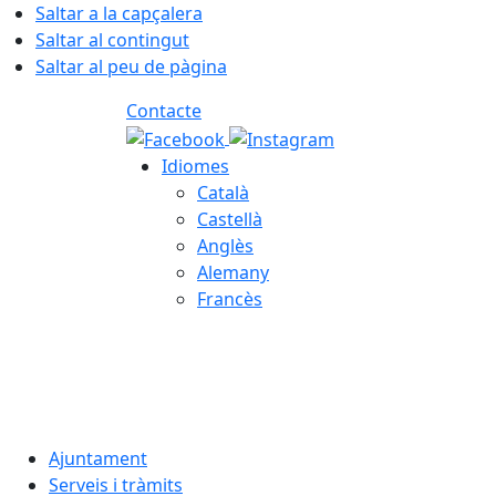
Saltar a la capçalera
Saltar al contingut
Saltar al peu de pàgina
Contacte
Idiomes
Català
Castellà
Anglès
Alemany
Francès
09.08.2026 | 07:35
Ajuntament
Serveis i tràmits