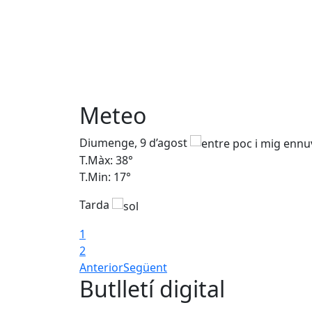
Meteo
Diumenge, 9 d’agost
T.Màx: 38°
T.Min: 17°
Tarda
1
2
Anterior
Següent
Butlletí digital