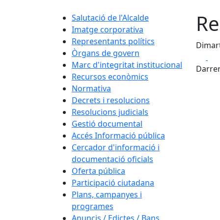
Re
Salutació de l'Alcalde
Imatge corporativa
Representants polítics
Dimart
Òrgans de govern
Fa
Marc d'integritat institucional
Darrer
Recursos econòmics
Normativa
Decrets i resolucions
Resolucions judicials
Gestió documental
Accés Informació pública
Cercador d'informació i
documentació oficials
Oferta pública
Participació ciutadana
Plans, campanyes i
programes
Anuncis / Edictes / Bans