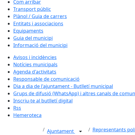
Com arribar
Transport públic
Plànol / Guia de carrers
Entitats i associacions
Equipaments
Guia del municipi
Informació del municipi
Avisos i incidències
Notícies municipals
Agenda d'activitats
Responsable de comunicació
Dia a dia de l'ajuntament - Butlletí municipal
Grups de difusió (WhatsApp) i altres canals de comun
Inscriu-te al butlletí digital
Rss
Hemeroteca
Representants polí
Ajuntament