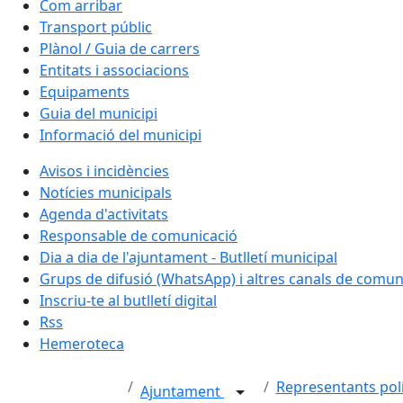
Com arribar
Transport públic
Plànol / Guia de carrers
Entitats i associacions
Equipaments
Guia del municipi
Informació del municipi
Avisos i incidències
Notícies municipals
Agenda d'activitats
Responsable de comunicació
Dia a dia de l'ajuntament - Butlletí municipal
Grups de difusió (WhatsApp) i altres canals de comun
Inscriu-te al butlletí digital
Rss
Hemeroteca
Representants polí
Ajuntament