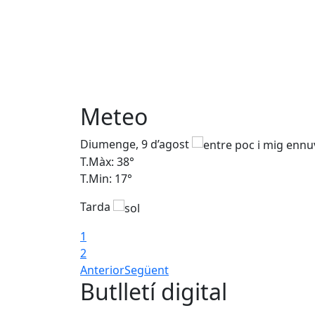
Meteo
Diumenge, 9 d’agost
T.Màx: 38°
T.Min: 17°
Tarda
1
2
Anterior
Següent
Butlletí digital