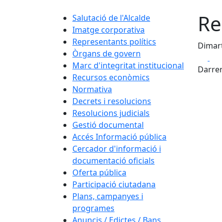
Re
Salutació de l'Alcalde
Imatge corporativa
Representants polítics
Dimart
Òrgans de govern
Fa
Marc d'integritat institucional
Darrer
Recursos econòmics
Normativa
Decrets i resolucions
Resolucions judicials
Gestió documental
Accés Informació pública
Cercador d'informació i
documentació oficials
Oferta pública
Participació ciutadana
Plans, campanyes i
programes
Anuncis / Edictes / Bans