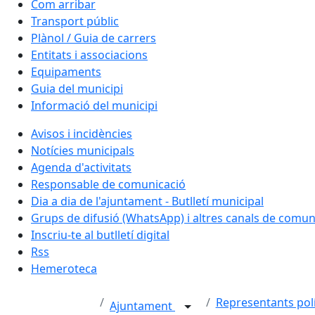
Com arribar
Transport públic
Plànol / Guia de carrers
Entitats i associacions
Equipaments
Guia del municipi
Informació del municipi
Avisos i incidències
Notícies municipals
Agenda d'activitats
Responsable de comunicació
Dia a dia de l'ajuntament - Butlletí municipal
Grups de difusió (WhatsApp) i altres canals de comun
Inscriu-te al butlletí digital
Rss
Hemeroteca
Representants polí
Ajuntament