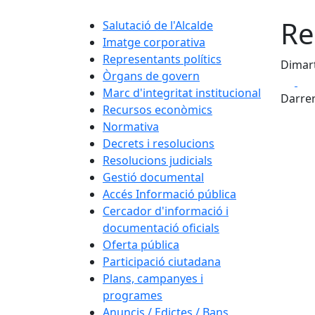
Re
Salutació de l'Alcalde
Imatge corporativa
Representants polítics
Dimart
Òrgans de govern
Fa
Marc d'integritat institucional
Darrer
Recursos econòmics
Normativa
Decrets i resolucions
Resolucions judicials
Gestió documental
Accés Informació pública
Cercador d'informació i
documentació oficials
Oferta pública
Participació ciutadana
Plans, campanyes i
programes
Anuncis / Edictes / Bans