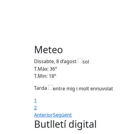
Meteo
Dissabte, 8 d’agost
T.Màx: 36°
T.Min: 18°
Tarda
1
2
Anterior
Següent
Butlletí digital