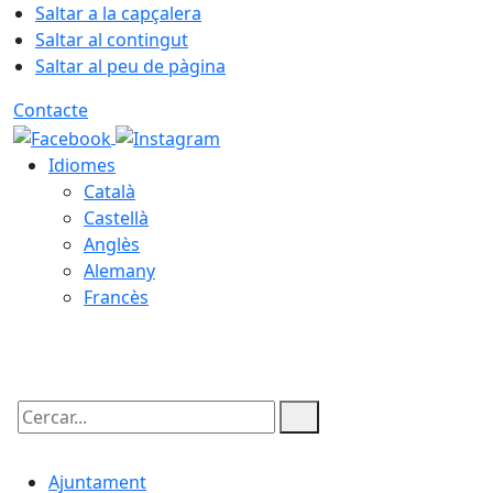
Saltar a la capçalera
Saltar al contingut
Saltar al peu de pàgina
Contacte
Idiomes
Català
Castellà
Anglès
Alemany
Francès
08.08.2026 | 04:43
Cercar:
Ajuntament