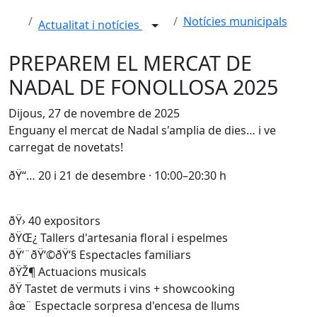
Notícies municipals
Actualitat i notícies
PREPAREM EL MERCAT DE
NADAL DE FONOLLOSA 2025
Dijous, 27 de novembre de 2025
Enguany el mercat de Nadal s'amplia de dies… i ve
carregat de novetats!
ðŸ“… 20 i 21 de desembre · 10:00–20:30 h
ðŸ›️ 40 expositors
ðŸŒ¿ Tallers d'artesania floral i espelmes
ðŸ‘¨‍ðŸ‘©‍ðŸ‘§ Espectacles familiars
ðŸŽ¶ Actuacions musicals
ðŸ Tastet de vermuts i vins + showcooking
âœ¨ Espectacle sorpresa d'encesa de llums