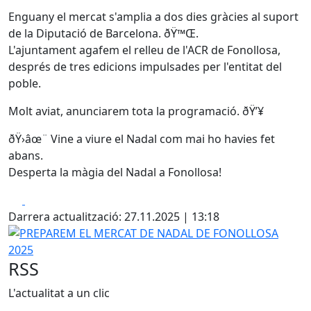
Enguany el mercat s'amplia a dos dies gràcies al suport
de la Diputació de Barcelona. ðŸ™Œ.
L'ajuntament agafem el relleu de l'ACR de Fonollosa,
després de tres edicions impulsades per l'entitat del
poble.
Molt aviat, anunciarem tota la programació. ðŸ’¥
ðŸ›️âœ¨ Vine a viure el Nadal com mai ho havies fet
abans.
Desperta la màgia del Nadal a Fonollosa!
Facebook
X
Darrera actualització: 27.11.2025 | 13:18
PREPAREM EL MERCAT DE NADAL DE FONOLLOSA 2025
RSS
L'actualitat a un clic