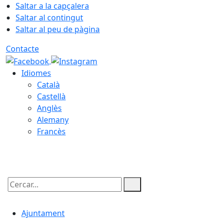
Saltar a la capçalera
Saltar al contingut
Saltar al peu de pàgina
Contacte
Idiomes
Català
Castellà
Anglès
Alemany
Francès
09.08.2026 | 08:14
Cercar:
Ajuntament