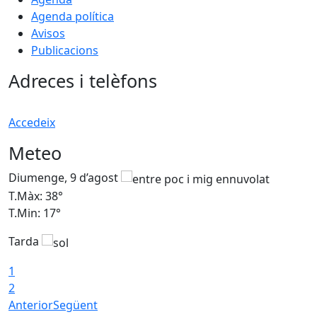
Agenda política
Avisos
Publicacions
Adreces i telèfons
Accedeix
Meteo
Diumenge, 9 d’agost
D
T.Màx: 38°
T
T.Min: 17°
T
Tarda
T
1
2
Anterior
Següent