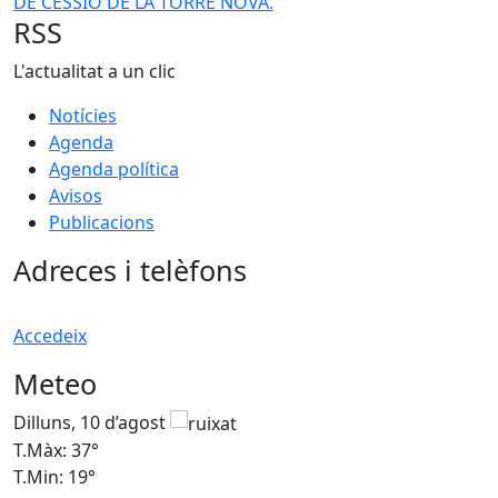
RSS
L'actualitat a un clic
Notícies
Agenda
Agenda política
Avisos
Publicacions
Adreces i telèfons
Accedeix
Meteo
Dilluns, 10 d’agost
D
T.Màx: 37°
T
T.Min: 19°
T