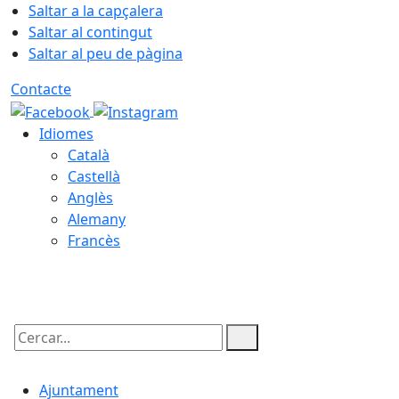
Saltar a la capçalera
Saltar al contingut
Saltar al peu de pàgina
Contacte
Idiomes
Català
Castellà
Anglès
Alemany
Francès
10.08.2026 | 04:55
Cercar:
Ajuntament