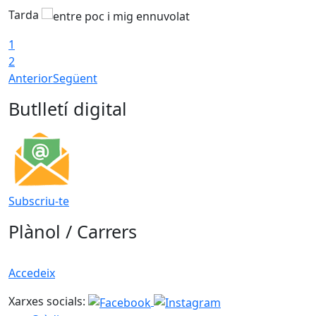
Tarda
T
1
2
Anterior
Següent
Butlletí digital
Subscriu-te
Plànol / Carrers
Accedeix
Xarxes socials: