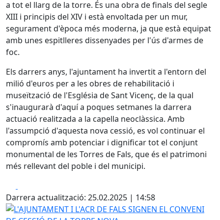
a tot el llarg de la torre. És una obra de finals del segle
XIII i principis del XIV i està envoltada per un mur,
segurament d'època més moderna, ja que està equipat
amb unes espitlleres dissenyades per l'ús d'armes de
foc.
Els darrers anys, l'ajuntament ha invertit a l'entorn del
milió d'euros per a les obres de rehabilitació i
museïtzació de l'Església de Sant Vicenç, de la qual
s'inaugurarà d'aquí a poques setmanes la darrera
actuació realitzada a la capella neoclàssica. Amb
l'assumpció d'aquesta nova cessió, es vol continuar el
compromís amb potenciar i dignificar tot el conjunt
monumental de les Torres de Fals, que és el patrimoni
més rellevant del poble i del municipi.
Facebook
X
Darrera actualització: 25.02.2025 | 14:58
L'AJUNTAMENT I L'ACR DE FALS SIGNEN EL CONVENI DE C