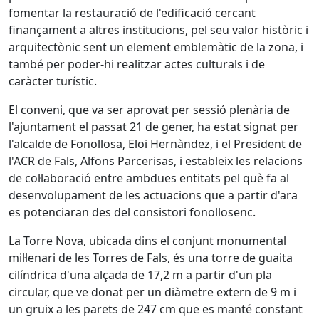
fomentar la restauració de l'edificació cercant
finançament a altres institucions, pel seu valor històric i
arquitectònic sent un element emblemàtic de la zona, i
també per poder-hi realitzar actes culturals i de
caràcter turístic.
El conveni, que va ser aprovat per sessió plenària de
l'ajuntament el passat 21 de gener, ha estat signat per
l'alcalde de Fonollosa, Eloi Hernàndez, i el President de
l'ACR de Fals, Alfons Parcerisas, i estableix les relacions
de col·laboració entre ambdues entitats pel què fa al
desenvolupament de les actuacions que a partir d'ara
es potenciaran des del consistori fonollosenc.
La Torre Nova, ubicada dins el conjunt monumental
mil·lenari de les Torres de Fals, és una torre de guaita
cilíndrica d'una alçada de 17,2 m a partir d'un pla
circular, que ve donat per un diàmetre extern de 9 m i
un gruix a les parets de 247 cm que es manté constant