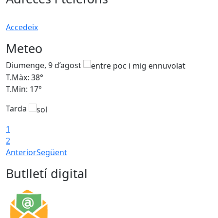
Accedeix
Meteo
Diumenge, 9 d’agost
D
T.Màx: 38°
T
T.Min: 17°
T
Tarda
T
1
2
Anterior
Següent
Butlletí digital