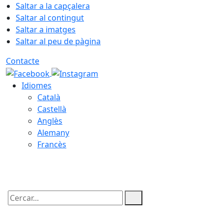
Saltar a la capçalera
Saltar al contingut
Saltar a imatges
Saltar al peu de pàgina
Contacte
Idiomes
Català
Castellà
Anglès
Alemany
Francès
09.08.2026 | 08:13
Cercar: