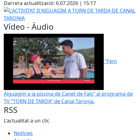
Darrera actualització: 6.07.2026 | 15:17
L'ACTIVITAT D'AIGUAGIM A TORN DE TARDA DE CANAL TA
Vídeo - Àudio
“Fem
Aiguagim a la piscina de Canet de Fals” al programa de
TV “TORN DE TARDA” de Canal Taronja.
RSS
L'actualitat a un clic
Notícies