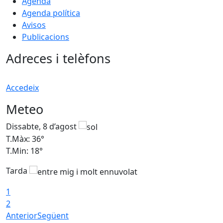
Agenda
Agenda política
Avisos
Publicacions
Adreces i telèfons
Accedeix
Meteo
Dissabte, 8 d’agost
D
T.Màx: 36°
T
T.Min: 18°
T
Tarda
1
2
Anterior
Següent