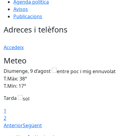
Agenda política
Avisos
Publicacions
Adreces i telèfons
Accedeix
Meteo
Diumenge, 9 d’agost
D
T.Màx: 38°
T
T.Min: 17°
T
Tarda
T
1
2
Anterior
Següent