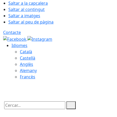
Saltar a la capçalera
Saltar al contingut
Saltar a imatges
Saltar al peu de pàgina
Contacte
Idiomes
Català
Castellà
Anglès
Alemany
Francès
09.08.2026 | 08:32
Cercar: