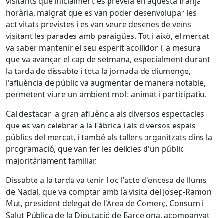
visitants que inicialment es preveia en aquesta franja
horària, malgrat que es van poder desenvolupar les
activitats previstes i es van veure desenes de veïns
visitant les parades amb paraigües. Tot i això, el mercat
va saber mantenir el seu esperit acollidor i, a mesura
que va avançar el cap de setmana, especialment durant
la tarda de dissabte i tota la jornada de diumenge,
l'afluència de públic va augmentar de manera notable,
permetent viure un ambient molt animat i participatiu.
Cal destacar la gran afluència als diversos espectacles
que es van celebrar a la Fàbrica i als diversos espais
públics del mercat, i també als tallers organitzats dins la
programació, que van fer les delícies d'un públic
majoritàriament familiar.
Dissabte a la tarda va tenir lloc l'acte d'encesa de llums
de Nadal, que va comptar amb la visita del Josep-Ramon
Mut, president delegat de l'Àrea de Comerç, Consum i
Salut Pública de la Diputació de Barcelona, acompanyat