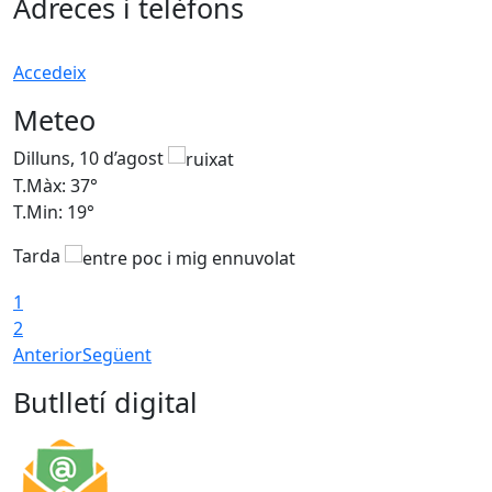
Adreces i telèfons
Accedeix
Meteo
Dilluns, 10 d’agost
D
T.Màx: 37°
T
T.Min: 19°
T
Tarda
T
1
2
Anterior
Següent
Butlletí digital