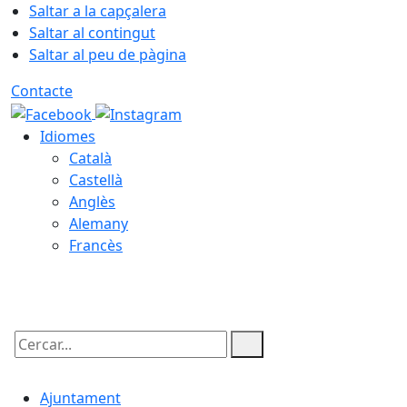
Saltar a la capçalera
Saltar al contingut
Saltar al peu de pàgina
Contacte
Idiomes
Català
Castellà
Anglès
Alemany
Francès
10.08.2026 | 07:55
Cercar:
Ajuntament