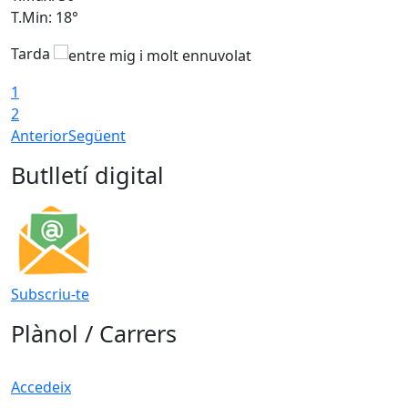
T.Min: 18°
T
Tarda
1
2
Anterior
Següent
Butlletí digital
Subscriu-te
Plànol / Carrers
Accedeix