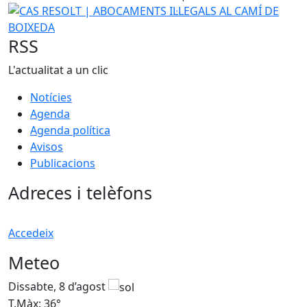
CAS RESOLT | ABOCAMENTS IL·LEGALS AL CAMÍ DE BOIXE
RSS
L'actualitat a un clic
Notícies
Agenda
Agenda política
Avisos
Publicacions
Adreces i telèfons
Accedeix
Meteo
Dissabte, 8 d’agost
D
T.Màx: 36°
T