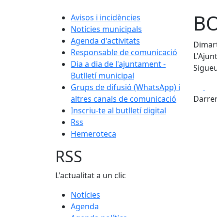
BO
Avisos i incidències
Notícies municipals
Agenda d'activitats
Dimart
Responsable de comunicació
L'Ajun
Dia a dia de l'ajuntament -
Sigueu
Butlletí municipal
Fa
Grups de difusió (WhatsApp) i
altres canals de comunicació
Darrer
Inscriu-te al butlletí digital
Rss
Hemeroteca
RSS
L'actualitat a un clic
Notícies
Agenda