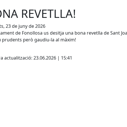
NA REVETLLA!
s, 23 de juny de 2026
tament de Fonollosa us desitja una bona revetlla de Sant Jo
 prudents però gaudiu-la al màxim!
cebook
X
a actualització: 23.06.2026 | 15:41