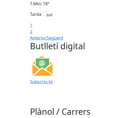
T.Min: 18°
Tarda
1
2
Anterior
Següent
Butlletí digital
Subscriu-te
Plànol / Carrers