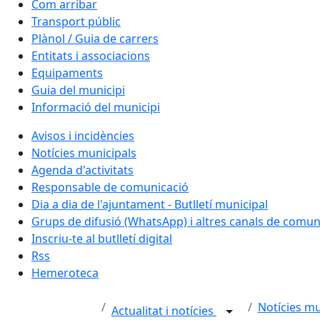
Com arribar
Transport públic
Plànol / Guia de carrers
Entitats i associacions
Equipaments
Guia del municipi
Informació del municipi
Avisos i incidències
Notícies municipals
Agenda d'activitats
Responsable de comunicació
Dia a dia de l'ajuntament - Butlletí municipal
Grups de difusió (WhatsApp) i altres canals de comun
Inscriu-te al butlletí digital
Rss
Hemeroteca
Notícies mu
Actualitat i notícies