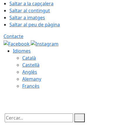
Saltar a la capçalera
Saltar al contingut
Saltar a imatges
Saltar al peu de pàgina
Contacte
Idiomes
Català
Castellà
Anglès
Alemany
Francès
07.08.2026 | 15:15
Cercar: