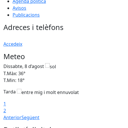
Agenda política
Avisos
Publicacions
Adreces i telèfons
Accedeix
Meteo
Dissabte, 8 d’agost
D
T.Màx: 36°
T
T.Min: 18°
T
Tarda
1
2
Anterior
Següent