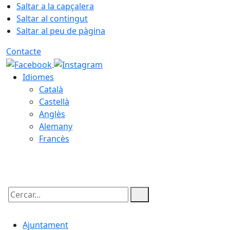
Saltar a la capçalera
Saltar al contingut
Saltar al peu de pàgina
Contacte
Idiomes
Català
Castellà
Anglès
Alemany
Francès
09.08.2026 | 14:13
Cercar:
Ajuntament