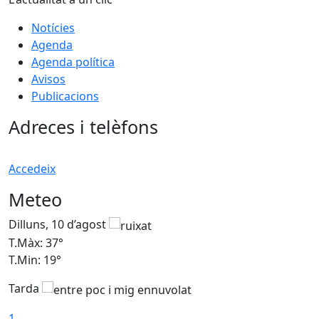
Notícies
Agenda
Agenda política
Avisos
Publicacions
Adreces i telèfons
Accedeix
Meteo
Dilluns, 10 d’agost
D
T.Màx: 37°
T
T.Min: 19°
T
Tarda
T
1