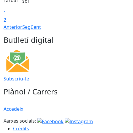
Tarda
T
1
2
Anterior
Següent
Butlletí digital
Subscriu-te
Plànol / Carrers
Accedeix
Xarxes socials:
Crèdits