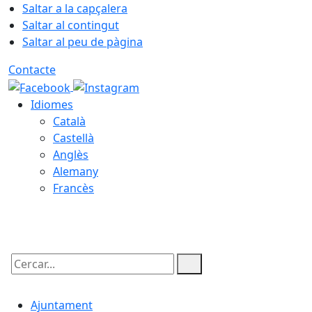
Saltar a la capçalera
Saltar al contingut
Saltar al peu de pàgina
Contacte
Idiomes
Català
Castellà
Anglès
Alemany
Francès
09.08.2026 | 09:15
Cercar:
Ajuntament