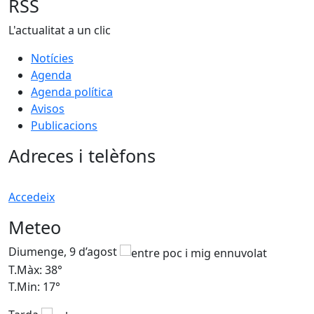
RSS
L'actualitat a un clic
Notícies
Agenda
Agenda política
Avisos
Publicacions
Adreces i telèfons
Accedeix
Meteo
Diumenge, 9 d’agost
D
T.Màx: 38°
T
T.Min: 17°
T