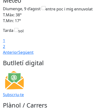
Meteo
Diumenge, 9 d’agost
D
T.Màx: 38°
T
T.Min: 17°
T
Tarda
T
1
2
Anterior
Següent
Butlletí digital
Subscriu-te
Plànol / Carrers