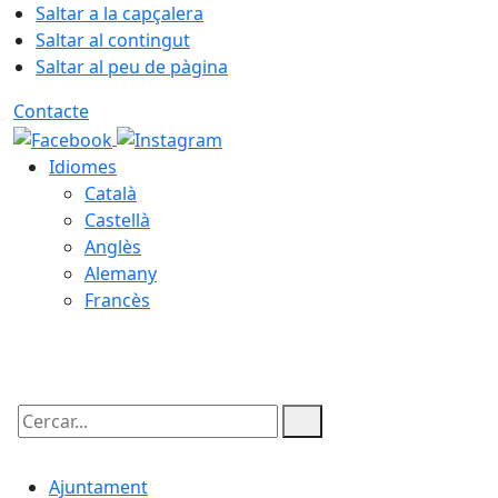
Saltar a la capçalera
Saltar al contingut
Saltar al peu de pàgina
Contacte
Idiomes
Català
Castellà
Anglès
Alemany
Francès
09.08.2026 | 12:47
Cercar:
Ajuntament