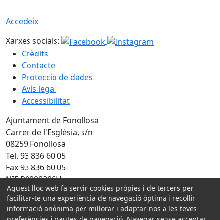
Accedeix
Xarxes socials:
Crèdits
Contacte
Protecció de dades
Avís legal
Accessibilitat
Ajuntament de Fonollosa
Carrer de l'Església, s/n
08259 Fonollosa
Tel. 93 836 60 05
Fax 93 836 60 05
NIF P0808300H
Aquest lloc web fa servir cookies pròpies i de tercers per
facilitar-te una experiència de navegació òptima i recollir
Amb la col·laboració de:
informació anònima per millorar i adaptar-nos a les teves
preferències i pautes de navegació. Navegar sense acceptar