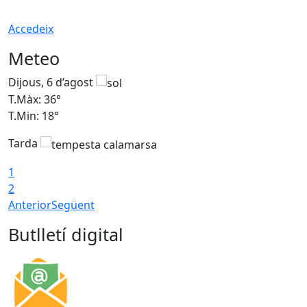
Accedeix
Meteo
Dijous, 6 d’agost
D
T.Màx: 36°
T
T.Min: 18°
T
Tarda
T
1
2
Anterior
Següent
Butlletí digital