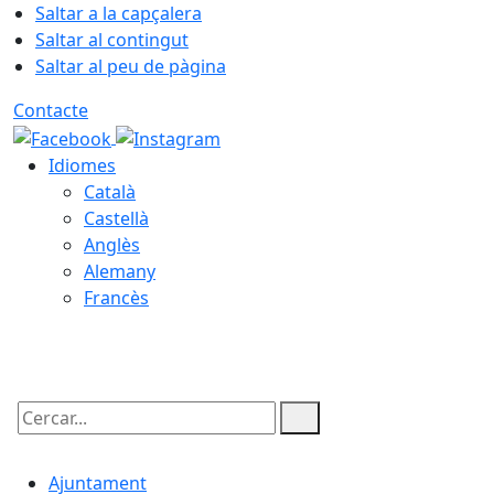
Saltar a la capçalera
Saltar al contingut
Saltar al peu de pàgina
Contacte
Idiomes
Català
Castellà
Anglès
Alemany
Francès
07.08.2026 | 11:42
Cercar:
Ajuntament