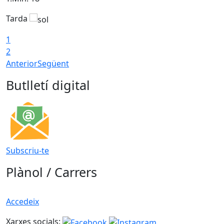
Tarda
T
1
2
Anterior
Següent
Butlletí digital
Subscriu-te
Plànol / Carrers
Accedeix
Xarxes socials: