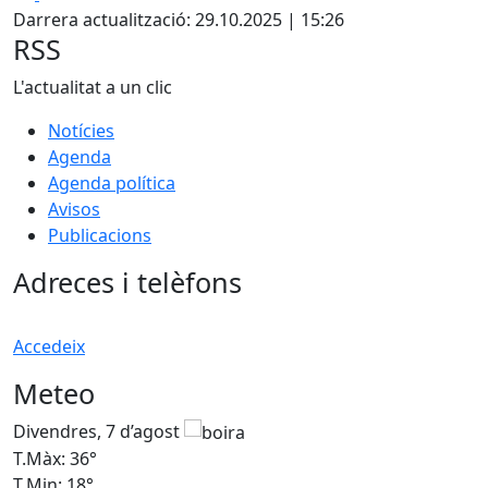
Darrera actualització: 29.10.2025 | 15:26
RSS
L'actualitat a un clic
Notícies
Agenda
Agenda política
Avisos
Publicacions
Adreces i telèfons
Accedeix
Meteo
Divendres, 7 d’agost
D
T.Màx: 36°
T
T.Min: 18°
T