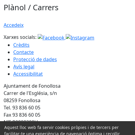
Plànol / Carrers
Accedeix
Xarxes socials:
Crèdits
Contacte
Protecció de dades
Avís legal
Accessibilitat
Ajuntament de Fonollosa
Carrer de l'Església, s/n
08259 Fonollosa
Tel. 93 836 60 05
Fax 93 836 60 05
NIF P0808300H
Aquest lloc web fa servir cookies pròpies i de tercers per
Amb la col·laboració de:
facilitar-te una experiència de navegació òptima i recollir