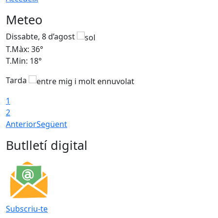
Meteo
Dissabte, 8 d’agost
D
T.Màx: 36°
T
T.Min: 18°
T
Tarda
1
2
Anterior
Següent
Butlletí digital
Subscriu-te